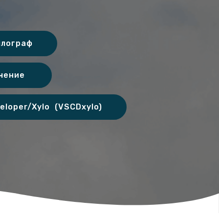
ллограф
ечение
loper/Xylo (VSCDxylo)