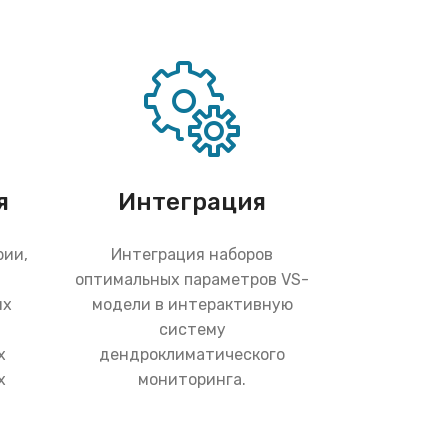
я
Интеграция
рии,
Интеграция наборов
оптимальных параметров VS-
их
модели в интерактивную
систему
х
дендроклиматического
х
мониторинга.