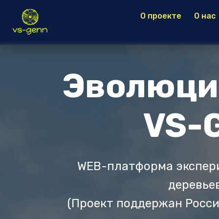
О проекте
О нас
Эволюци
VS-
WEB-платформа экспери
деревье
(Проект поддержан Росс