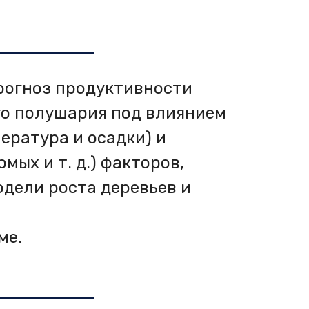
прогноз продуктивности
го полушария под влиянием
ература и осадки) и
ых и т. д.) факторов,
дели роста деревьев и
ме.