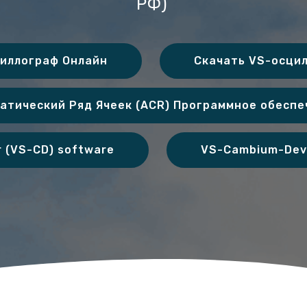
РФ)
иллограф Онлайн
Скачать VS-осци
атический Ряд Ячеек (ACR) Программное обесп
 (VS-CD) software
VS-Cambium-Deve