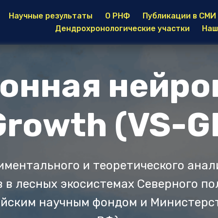
Научные результаты
О РНФ
Публикации в СМИ
Дендрохронологические участки
Наш
онная нейрон
Growth (VS-G
ментального и теоретического анал
в в лесных экосистемах Северного по
ийским научным фондом и Министерст