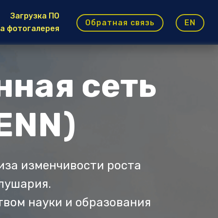
Загрузка ПО
Обратная связь
EN
а фотогалерея
ная сеть
ENN)
иза изменчивости роста
лушария.
вом науки и образования