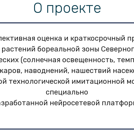
О проекте
пективная оценка и краткосрочный 
 растений бореальной зоны Северно
ских (солнечная освещенность, темп
жаров, наводнений, нашествий насеком
ой технологической имитационной мо
специально
зработанной нейросетевой платфор